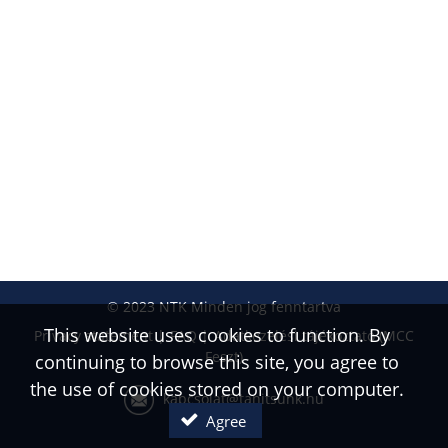
© 2023 NTK Minden jog fenntartva
This website uses cookies to function. By
Privacy statement
FAQ
Adatkezelési tájékoztató (MCC
Feszt)
continuing to browse this site, you agree to
the use of cookies stored on your computer.
kapcsolat@tanitsunk.hu
Agree