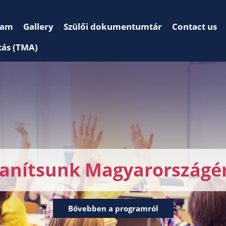
ram
Gallery
Szülői dokumentumtár
Contact us
tás (TMA)
anítsunk Magyarországé
Bővebben a programról