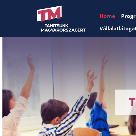
Home
Prog
Vállalatlátoga
T