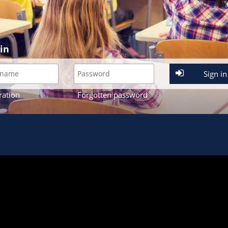
 in
Sign in
ration
Forgotten password