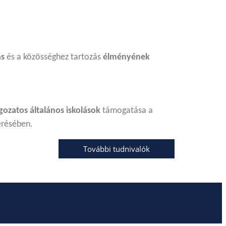
s
és a közösséghez tartozás
élményének
agozatos általános iskolások
támogatása a
érésében.
További tudnivalók