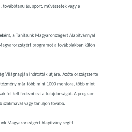
, továbbtanulás, sport, művészetek vagy a
ként, a Tanítsunk Magyarországért Alapítvánnyal
k Magyarországért programot a továbbiakban külön
 Világnapján indították útjára. Azóta országszerte
 intézmény már több mint 1000 mentora, több mint
k fel kell fedezni ezt a tulajdonságát. A program
b szakmával vagy tanuljon tovább.
sunk Magyarországért Alapítvány segíti.