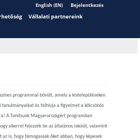
English (EN)
Bejelentkezés
rhetőség
Vállalati partnereink
színes programmal bővült, amely a kistelepüléseken
ai tanulmányaikat és felhívja a figyelmet a kölcsönös
ára! A Tanítsunk Magyarországért programban
gy sikerrel fejezzék be az általános iskolát, valamint
t az is, hogy támogassák őket abban, hogy képesek