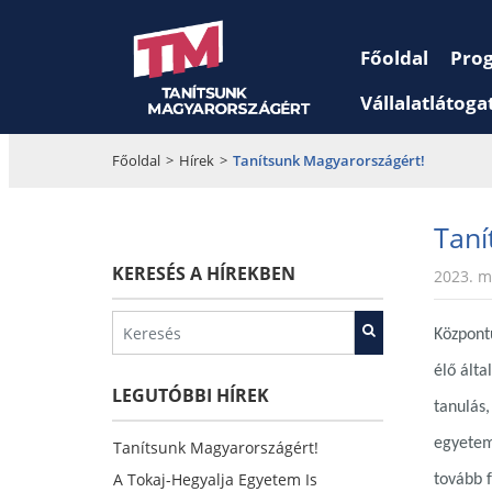
Főoldal
Pro
Vállalatlátoga
Főoldal
>
Hírek
>
Tanítsunk Magyarországért!
Taní
KERESÉS A HÍREKBEN
2023. m
Központ
élő álta
LEGUTÓBBI HÍREK
tanulás
egyetemi
Tanítsunk Magyarországért!
A Tokaj-Hegyalja Egyetem Is
tovább 