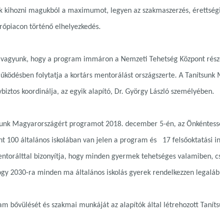
k kihozni magukból a maximumot, legyen az szakmaszerzés, érettségi
őpiacon történő elhelyezkedés.
 vagyunk, hogy a program immáron a Nemzeti Tehetség Központ része
űködésben folytatja a kortárs mentorálást országszerte. A Tanítsun
iztos koordinálja, az egyik alapító, Dr. György László személyében.
sunk Magyarországért programot 2018. december 5-én, az Önkéntesség
nt 100 általános iskolában van jelen a program és 17 felsőoktatási
torálttal bizonyítja, hogy minden gyermek tehetséges valamiben, csa
ogy 2030-ra minden ma általános iskolás gyerek rendelkezzen legaláb
m bővülését és szakmai munkáját az alapítók által létrehozott Tanít