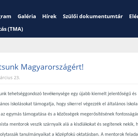
gram
Galéria
Hírek
Szülői dokumentumtár
Elé
tás (TMA)
tsunk Magyarországért!
árcius 23.
unk tehetséggondozó tevékenysége egy újabb kiemelt jelentőségű és 
lános iskolásokat támogatja, hogy sikerrel végezzék el általános iskol
, az egymás támogatása és a közösségek megerősítésének fontosság
sta mentorok veszik szárnyaik alá a kisdiákokat és segítenek nekik, ho
folytassák tanulmányaikat a középfokú oktatásban. A mentorok felada