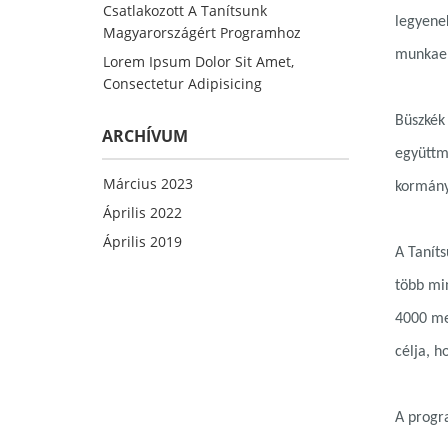
Csatlakozott A Tanítsunk
legyene
Magyarországért Programhoz
munkaer
Lorem Ipsum Dolor Sit Amet,
Consectetur Adipisicing
Büszkék
ARCHÍVUM
együttm
Március 2023
kormányb
Április 2022
Április 2019
A Tanít
több mi
4000 men
célja, h
A progra