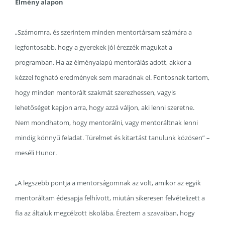
Élmény alapon
„Számomra, és szerintem minden mentortársam számára a
legfontosabb, hogy a gyerekek jól érezzék magukat a
programban. Ha az élményalapú mentorálás adott, akkor a
kézzel fogható eredmények sem maradnak el. Fontosnak tartom,
hogy minden mentorált szakmát szerezhessen, vagyis
lehetőséget kapjon arra, hogy azzá váljon, aki lenni szeretne.
Nem mondhatom, hogy mentorálni, vagy mentoráltnak lenni
mindig könnyű feladat. Türelmet és kitartást tanulunk közösen” –
meséli Hunor.
„A legszebb pontja a mentorságomnak az volt, amikor az egyik
mentoráltam édesapja felhívott, miután sikeresen felvételizett a
fia az általuk megcélzott iskolába. Éreztem a szavaiban, hogy