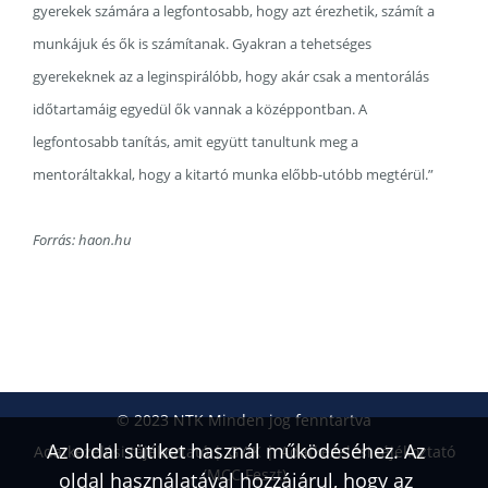
gyerekek számára a legfontosabb, hogy azt érezhetik, számít a
munkájuk és ők is számítanak. Gyakran a tehetséges
gyerekeknek az a leginspirálóbb, hogy akár csak a mentorálás
időtartamáig egyedül ők vannak a középpontban. A
legfontosabb tanítás, amit együtt tanultunk meg a
mentoráltakkal, hogy a kitartó munka előbb-utóbb megtérül.”
Forrás: haon.hu
© 2023 NTK Minden jog fenntartva
Az oldal sütiket használ működéséhez. Az
Adatkezelési tájékoztató
GYIK
Adatkezelési tájékoztató
(MCC Feszt)
oldal használatával hozzájárul, hogy az