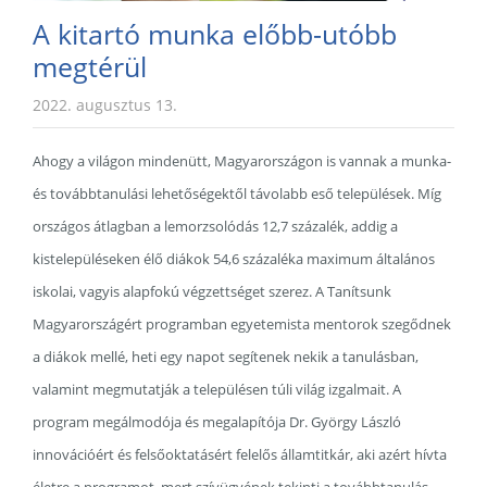
A kitartó munka előbb-utóbb
megtérül
2022. augusztus 13.
Ahogy a világon mindenütt, Magyarországon is vannak a munka-
és továbbtanulási lehetőségektől távolabb eső települések. Míg
országos átlagban a lemorzsolódás 12,7 százalék, addig a
kistelepüléseken élő diákok 54,6 százaléka maximum általános
iskolai, vagyis alapfokú végzettséget szerez. A Tanítsunk
Magyarországért programban egyetemista mentorok szegődnek
a diákok mellé, heti egy napot segítenek nekik a tanulásban,
valamint megmutatják a településen túli világ izgalmait. A
program megálmodója és megalapítója Dr. György László
innovációért és felsőoktatásért felelős államtitkár, aki azért hívta