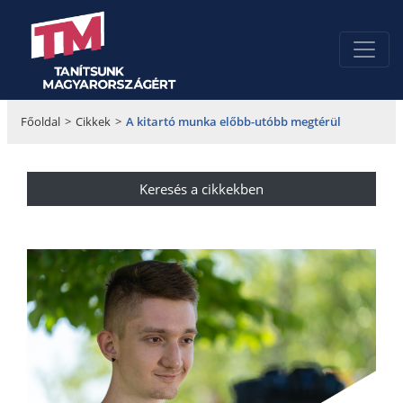
Főoldal
>
Cikkek
>
A kitartó munka előbb-utóbb megtérül
Keresés a cikkekben