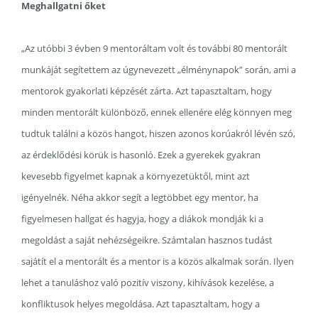
Meghallgatni őket
„Az utóbbi 3 évben 9 mentoráltam volt és további 80 mentorált
munkáját segítettem az úgynevezett „élménynapok” során, ami a
mentorok gyakorlati képzését zárta. Azt tapasztaltam, hogy
minden mentorált különböző, ennek ellenére elég könnyen meg
tudtuk találni a közös hangot, hiszen azonos korúakról lévén szó,
az érdeklődési körük is hasonló. Ezek a gyerekek gyakran
kevesebb figyelmet kapnak a környezetüktől, mint azt
igényelnék. Néha akkor segít a legtöbbet egy mentor, ha
figyelmesen hallgat és hagyja, hogy a diákok mondják ki a
megoldást a saját nehézségeikre. Számtalan hasznos tudást
sajátít el a mentorált és a mentor is a közös alkalmak során. Ilyen
lehet a tanuláshoz való pozitív viszony, kihívások kezelése, a
konfliktusok helyes megoldása. Azt tapasztaltam, hogy a