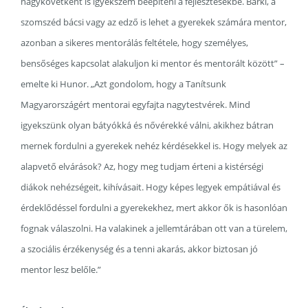
nagykövetként is igyekszem beépíteni a fejlesztésekbe. Bárki, a
szomszéd bácsi vagy az edző is lehet a gyerekek számára mentor,
azonban a sikeres mentorálás feltétele, hogy személyes,
bensőséges kapcsolat alakuljon ki mentor és mentorált között” –
emelte ki Hunor. „Azt gondolom, hogy a Tanítsunk
Magyarországért mentorai egyfajta nagytestvérek. Mind
igyekszünk olyan bátyókká és nővérekké válni, akikhez bátran
mernek fordulni a gyerekek nehéz kérdésekkel is. Hogy melyek az
alapvető elvárások? Az, hogy meg tudjam érteni a kistérségi
diákok nehézségeit, kihívásait. Hogy képes legyek empátiával és
érdeklődéssel fordulni a gyerekekhez, mert akkor ők is hasonlóan
fognak válaszolni. Ha valakinek a jellemtárában ott van a türelem,
a szociális érzékenység és a tenni akarás, akkor biztosan jó
mentor lesz belőle.”