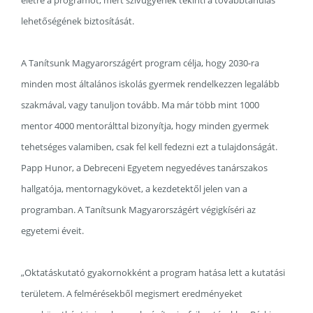
életre a programot, mert szívügyének tekinti a továbbtanulás
lehetőségének biztosítását.
A Tanítsunk Magyarországért program célja, hogy 2030-ra
minden most általános iskolás gyermek rendelkezzen legalább
szakmával, vagy tanuljon tovább. Ma már több mint 1000
mentor 4000 mentorálttal bizonyítja, hogy minden gyermek
tehetséges valamiben, csak fel kell fedezni ezt a tulajdonságát.
Papp Hunor, a Debreceni Egyetem negyedéves tanárszakos
hallgatója, mentornagykövet, a kezdetektől jelen van a
programban. A Tanítsunk Magyarországért végigkíséri az
egyetemi éveit.
„Oktatáskutató gyakornokként a program hatása lett a kutatási
területem. A felmérésekből megismert eredményeket