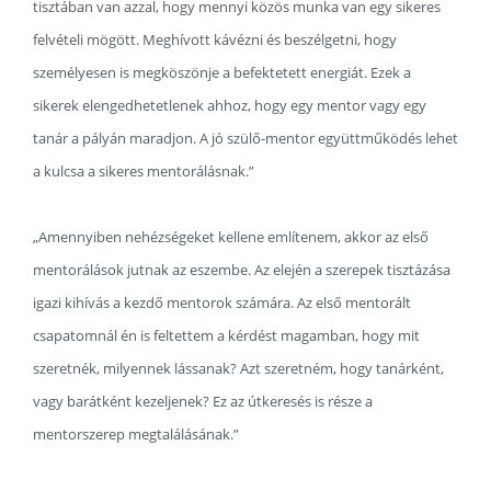
tisztában van azzal, hogy mennyi közös munka van egy sikeres
felvételi mögött. Meghívott kávézni és beszélgetni, hogy
személyesen is megköszönje a befektetett energiát. Ezek a
sikerek elengedhetetlenek ahhoz, hogy egy mentor vagy egy
tanár a pályán maradjon. A jó szülő-mentor együttműködés lehet
a kulcsa a sikeres mentorálásnak.”
„Amennyiben nehézségeket kellene említenem, akkor az első
mentorálások jutnak az eszembe. Az elején a szerepek tisztázása
igazi kihívás a kezdő mentorok számára. Az első mentorált
csapatomnál én is feltettem a kérdést magamban, hogy mit
szeretnék, milyennek lássanak? Azt szeretném, hogy tanárként,
vagy barátként kezeljenek? Ez az útkeresés is része a
mentorszerep megtalálásának.”