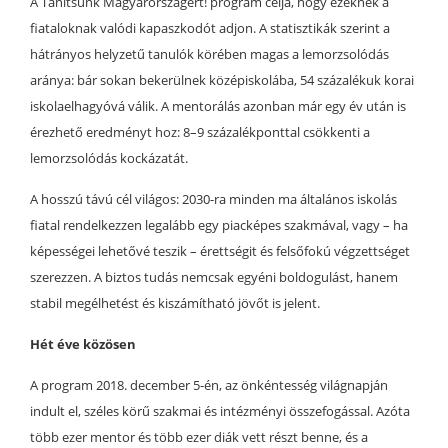
A Tanítsunk Magyarországért! program célja, hogy ezeknek a
fiataloknak valódi kapaszkodót adjon. A statisztikák szerint a
hátrányos helyzetű tanulók körében magas a lemorzsolódás
aránya: bár sokan bekerülnek középiskolába, 54 százalékuk korai
iskolaelhagyóvá válik. A mentorálás azonban már egy év után is
érezhető eredményt hoz: 8–9 százalékponttal csökkenti a
lemorzsolódás kockázatát.
A hosszú távú cél világos: 2030-ra minden ma általános iskolás
fiatal rendelkezzen legalább egy piacképes szakmával, vagy – ha
képességei lehetővé teszik – érettségit és felsőfokú végzettséget
szerezzen. A biztos tudás nemcsak egyéni boldogulást, hanem
stabil megélhetést és kiszámítható jövőt is jelent.
Hét éve közösen
A program 2018. december 5-én, az önkéntesség világnapján
indult el, széles körű szakmai és intézményi összefogással. Azóta
több ezer mentor és több ezer diák vett részt benne, és a