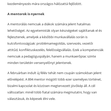
kezdeményezés mára országos hálózattá fejlődött.
A mentorok is nyernek
A mentorálás nemcsak a diákok számára jelent hatalmas
lehetőséget. Az egyetemisták olyan készségeket sajátítanak el és
fejlesztenek, amelyek a későbbi munkavállalás során is
kulcsfontosságúak: problémamegoldás, szervezés, vezetői
attitűd, konfliktuskezelés, felelősségvállalás. Ezek a kompetenciák
nemcsak a pedagóguspályán, hanem a munkaerőpiac szinte
minden területén versenyelőnyt jelentenek.
A februárban indult új félév tehát nem csupán számokban jelent
előrelépést. A 894 mentor mögött több ezer személyes történet,
bizalmi kapcsolat és közösen megtervezett jövőkép áll. A cél
változatlan: minél több fiatal számára megmutatni, hogy van
választásuk, és képesek élni vele.