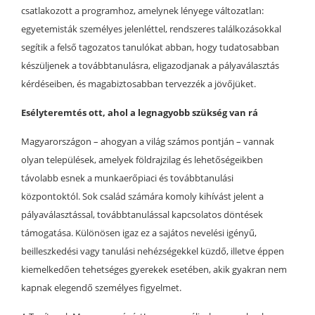
csatlakozott a programhoz, amelynek lényege változatlan:
egyetemisták személyes jelenléttel, rendszeres találkozásokkal
segítik a felső tagozatos tanulókat abban, hogy tudatosabban
készüljenek a továbbtanulásra, eligazodjanak a pályaválasztás
kérdéseiben, és magabiztosabban tervezzék a jövőjüket.
Esélyteremtés ott, ahol a legnagyobb szükség van rá
Magyarországon – ahogyan a világ számos pontján – vannak
olyan települések, amelyek földrajzilag és lehetőségeikben
távolabb esnek a munkaerőpiaci és továbbtanulási
központoktól. Sok család számára komoly kihívást jelent a
pályaválasztással, továbbtanulással kapcsolatos döntések
támogatása. Különösen igaz ez a sajátos nevelési igényű,
beilleszkedési vagy tanulási nehézségekkel küzdő, illetve éppen
kiemelkedően tehetséges gyerekek esetében, akik gyakran nem
kapnak elegendő személyes figyelmet.