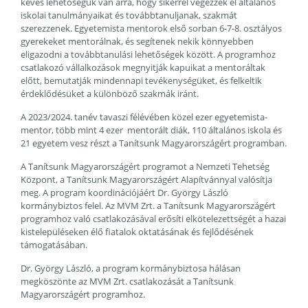
kevés lehetőségük van arra, hogy sikerrel végezzék el általános
iskolai tanulmányaikat és továbbtanuljanak, szakmát
szerezzenek. Egyetemista mentorok első sorban 6-7-8. osztályos
gyerekeket mentorálnak, és segítenek nekik könnyebben
eligazodni a továbbtanulási lehetőségek között. A programhoz
csatlakozó vállalkozások megnyitják kapuikat a mentoráltak
előtt, bemutatják mindennapi tevékenységüket, és felkeltik
érdeklődésüket a különböző szakmák iránt.
A 2023/2024. tanév tavaszi félévében közel ezer egyetemista-
mentor, több mint 4 ezer mentorált diák, 110 általános iskola és
21 egyetem vesz részt a Tanítsunk Magyarországért programban.
A Tanítsunk Magyarországért programot a Nemzeti Tehetség
Központ, a Tanítsunk Magyarországért Alapítvánnyal valósítja
meg. A program koordinációjáért Dr. György László
kormánybiztos felel. Az MVM Zrt. a Tanítsunk Magyarországért
programhoz való csatlakozásával erősíti elkötelezettségét a hazai
kistelepüléseken élő fiatalok oktatásának és fejlődésének
támogatásában.
Dr. György László, a program kormánybiztosa hálásan
megköszönte az MVM Zrt. csatlakozását a Tanítsunk
Magyarországért programhoz.