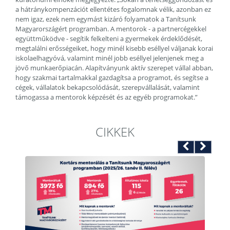
a hátránykompenzációt ellentétes fogalomnak vélik, azonban ez
nem igaz, ezek nem egymást kizáró folyamatok a Tanítsunk
Magyarországért programban. A mentorok - a partnercégekkel
együttműködve - segítik felkelteni a gyermekek érdeklődését,
megtalálni erősségeiket, hogy minél kisebb eséllyel váljanak korai
iskolaelhagyóvá, valamint minél jobb eséllyel jelenjenek meg a
jövő munkaerőpiacán. Alapítványunk aktív szerepet vállal abban,
hogy szakmai tartalmakkal gazdagítsa a programot, és segítse a
cégek, vállalatok bekapcsolódását, szerepvállalását, valamint
támogassa a mentorok képzését és az egyéb programokat.”
CIKKEK