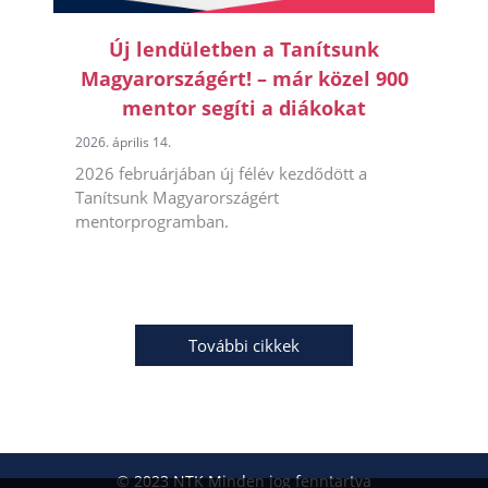
Új lendületben a Tanítsunk
Magyarországért! – már közel 900
mentor segíti a diákokat
2026. április 14.
2026 februárjában új félév kezdődött a
Tanítsunk Magyarországért
mentorprogramban.
További cikkek
© 2023 NTK Minden jog fenntartva