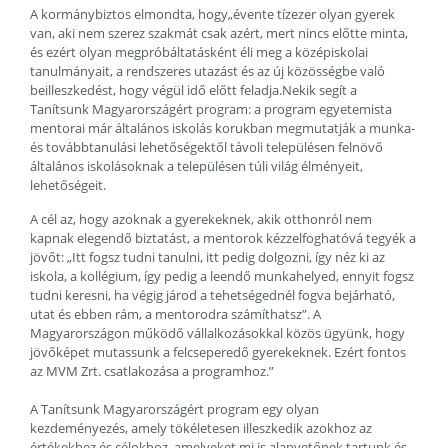
A kormánybiztos elmondta, hogy„évente tízezer olyan gyerek
van, aki nem szerez szakmát csak azért, mert nincs előtte minta,
és ezért olyan megpróbáltatásként éli meg a középiskolai
tanulmányait, a rendszeres utazást és az új közösségbe való
beilleszkedést, hogy végül idő előtt feladja.Nekik segít a
Tanítsunk Magyarországért program: a program egyetemista
mentorai már általános iskolás korukban megmutatják a munka-
és továbbtanulási lehetőségektől távoli településen felnövő
általános iskolásoknak a településen túli világ élményeit,
lehetőségeit.
A cél az, hogy azoknak a gyerekeknek, akik otthonról nem
kapnak elegendő biztatást, a mentorok kézzelfoghatóvá tegyék a
jövőt: „Itt fogsz tudni tanulni, itt pedig dolgozni, így néz ki az
iskola, a kollégium, így pedig a leendő munkahelyed, ennyit fogsz
tudni keresni, ha végig járod a tehetségednél fogva bejárható,
utat és ebben rám, a mentorodra számíthatsz”. A
Magyarországon működő vállalkozásokkal közös ügyünk, hogy
jövőképet mutassunk a felcseperedő gyerekeknek. Ezért fontos
az MVM Zrt. csatlakozása a programhoz.”
A Tanítsunk Magyarországért program egy olyan
kezdeményezés, amely tökéletesen illeszkedik azokhoz az
értékekhez és célokhoz, amelyeket mi is alapvetőnek tartunk és