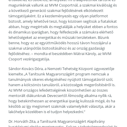
magunkénak vallunk az MVM Csoportnál, a szakmai kiválóság és
a következő generáció szakmai fejlődésének elkötelezett
támogatójaként. Ez a kezdeményezés egy olyan platformot
biztosít, amely lehetővé teszi, hogy közösen segítsük a fiatalokat
abban, hogy megértsék és megtalálják a helyüket ebben a fontos
és dinamikus iparágban, hogy felfedezzék a számukra elérhető
lehetőségeket az energetikai és műszaki területeken. Bízunk
benne, hogy ez az együttműködés hosszú távon hozzájárul a
szakmai utánpótlás biztosításához és az ország gazdasági
fejlődéséhez. – mondta el beszédében Mátrai Károly, az MVM
Csoport vezérigazgatója.
Sándor-Kovács Dóra, a Nemzeti Tehetség Központ ügyvezetője
kiemelte „A Tanítsunk Magyarországért program nemcsak a
tanulmányok sikeres elvégzéséhez nyújtott támogatásról szól,
hanem a kölcsönös tanulásról, a közösségek megerősítéséről is.
Az MVM országos lefedettségének köszönhetően az összes
mentorált diákunknak Devecsertől Álmosdig alkalma nyílik rá,
hogy betekinthessen az energetikai iparág kulisszái mögé, és ha
később az így megismert szakmák valamelyikét választja, akár a
lakóhelye közelében is el tudjon helyezkedni.”
Dr. Horváth Zita, a Tanítsunk Magyarországért Alapítvány
kuratóriumi elnöke megjegyezte: „Sokan a tehetséggondozást és