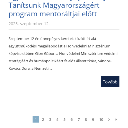
Tanítsunk Magyarországért
program mentoráltjai előtt
2023. szeptember 12.
Szeptember 12-én ünnepélyes keretek között írt alá
együttműködési megállapodást a Honvédelmi Minisztérium
képviseletében Gion Gábor, a Honvédelmi Minisztérium védelmi
stratégiáért és humánpolitikáért felelős államtitkára, Sándor-
Kovács Dóra, a Nemzeti ...
Tovább
1
2
3
4
5
6
7
8
9
10