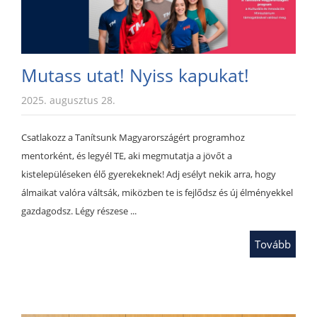
Mutass utat! Nyiss kapukat!
2025. augusztus 28.
Csatlakozz a Tanítsunk Magyarországért programhoz
mentorként, és legyél TE, aki megmutatja a jövőt a
kistelepüléseken élő gyerekeknek! Adj esélyt nekik arra, hogy
álmaikat valóra váltsák, miközben te is fejlődsz és új élményekkel
gazdagodsz. Légy részese ...
Tovább